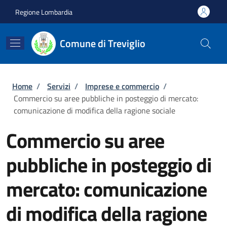
Salta al contenuto principale
Skip to footer content
Regione Lombardia
Comune di Treviglio
Briciole di pane
Home
/
Servizi
/
Imprese e commercio
/
Commercio su aree pubbliche in posteggio di mercato:
comunicazione di modifica della ragione sociale
Commercio su aree
pubbliche in posteggio di
mercato: comunicazione
di modifica della ragione