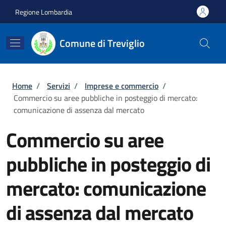
Salta al contenuto principale
Skip to footer content
Regione Lombardia
Comune di Treviglio
Briciole di pane
Home
/
Servizi
/
Imprese e commercio
/
Commercio su aree pubbliche in posteggio di mercato:
comunicazione di assenza dal mercato
Commercio su aree
pubbliche in posteggio di
mercato: comunicazione
di assenza dal mercato