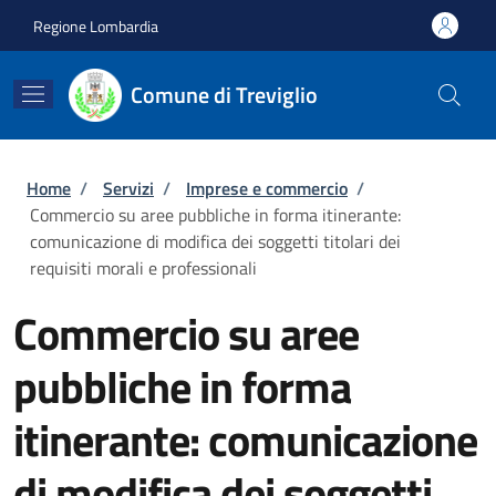
Salta al contenuto principale
Skip to footer content
Regione Lombardia
Comune di Treviglio
Briciole di pane
Home
/
Servizi
/
Imprese e commercio
/
Commercio su aree pubbliche in forma itinerante:
comunicazione di modifica dei soggetti titolari dei
requisiti morali e professionali
Commercio su aree
pubbliche in forma
itinerante: comunicazione
di modifica dei soggetti