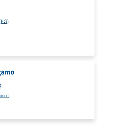
(BG)
rgamo
)
m.it