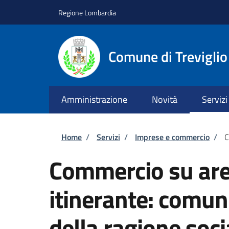
Salta al contenuto principale
Skip to footer content
Regione Lombardia
Comune di Treviglio
Amministrazione
Novità
Servizi
Briciole di pane
Home
/
Servizi
/
Imprese e commercio
/
C
Commercio su are
itinerante: comun
della ragione soci