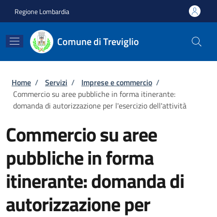
Salta al contenuto principale
Skip to footer content
Regione Lombardia
Comune di Treviglio
Briciole di pane
Home
/
Servizi
/
Imprese e commercio
/
Commercio su aree pubbliche in forma itinerante:
domanda di autorizzazione per l'esercizio dell'attività
Commercio su aree
pubbliche in forma
itinerante: domanda di
autorizzazione per