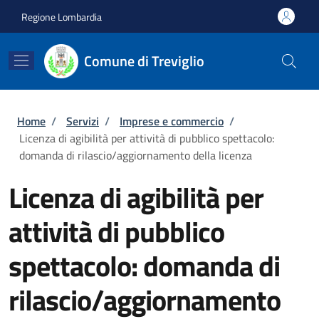
Salta al contenuto principale
Skip to footer content
Regione Lombardia
Comune di Treviglio
Briciole di pane
Home
/
Servizi
/
Imprese e commercio
/
Licenza di agibilità per attività di pubblico spettacolo:
domanda di rilascio/aggiornamento della licenza
Licenza di agibilità per
attività di pubblico
spettacolo: domanda di
rilascio/aggiornamento