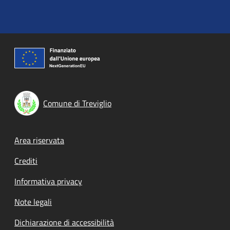
Comune di Treviglio
Footer menu
Area riservata
Crediti
Informativa privacy
Note legali
Dichiarazione di accessibilità