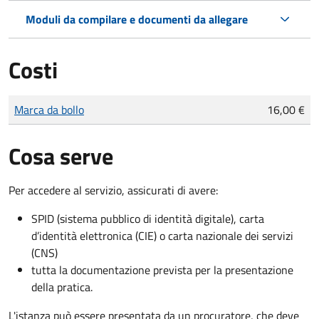
Moduli da compilare e documenti da allegare
Costi
Tipo di pagamento
Importo
Marca da bollo
16,00 €
Cosa serve
Per accedere al servizio, assicurati di avere:
SPID (sistema pubblico di identità digitale), carta
d’identità elettronica (CIE) o carta nazionale dei servizi
(CNS)
tutta la documentazione prevista per la presentazione
della pratica.
L'istanza può essere presentata da un procuratore, che deve