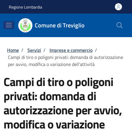
Salta al contenuto principale
Skip to footer content
Regione Lombardia
Comune di Treviglio
Briciole di pane
Home
/
Servizi
/
Imprese e commercio
/
Campi di tiro o poligoni privati: domanda di autorizzazione
per avvio, modifica o variazione dell'attività
Campi di tiro o poligoni
privati: domanda di
autorizzazione per avvio,
modifica o variazione