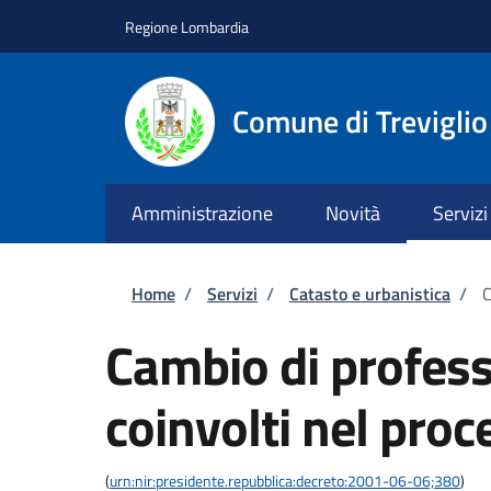
Salta al contenuto principale
Skip to footer content
Regione Lombardia
Comune di Treviglio
Amministrazione
Novità
Servizi
Briciole di pane
Home
/
Servizi
/
Catasto e urbanistica
/
C
Cambio di profess
coinvolti nel proc
(
urn:nir:presidente.repubblica:decreto:2001-06-06;380
)