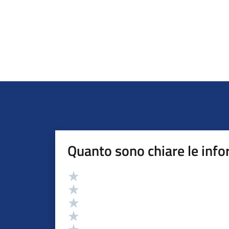
Quanto sono chiare le info
Valutazione
Valuta 5 stelle su 5
Valuta 4 stelle su 5
Valuta 3 stelle su 5
Valuta 2 stelle su 5
Valuta 1 stelle su 5