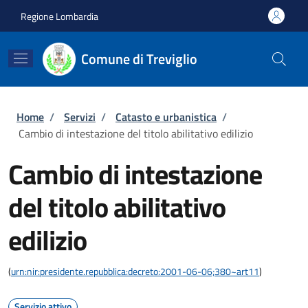
Salta al contenuto principale
Skip to footer content
Regione Lombardia
Comune di Treviglio
Briciole di pane
Home
/
Servizi
/
Catasto e urbanistica
/
Cambio di intestazione del titolo abilitativo edilizio
Cambio di intestazione
del titolo abilitativo
edilizio
(
urn:nir:presidente.repubblica:decreto:2001-06-06;380~art11
)
Servizio attivo