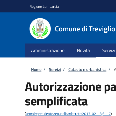
Salta al contenuto principale
Skip to footer content
Regione Lombardia
Comune di Treviglio
Amministrazione
Novità
Servizi
Briciole di pane
Home
/
Servizi
/
Catasto e urbanistica
/
A
Autorizzazione pa
semplificata
(
urn:nir:presidente.repubblica:decreto:2017-02-13;31~7
)