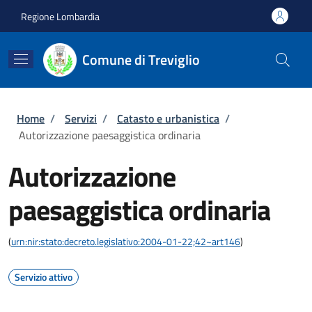
Salta al contenuto principale
Skip to footer content
Regione Lombardia
Comune di Treviglio
Briciole di pane
Home
/
Servizi
/
Catasto e urbanistica
/
Autorizzazione paesaggistica ordinaria
Autorizzazione
paesaggistica ordinaria
(
urn:nir:stato:decreto.legislativo:2004-01-22;42~art146
)
Servizio attivo