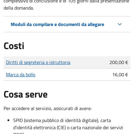
complessivo di conclusione è di 105 giorni dalla presentazione
della domanda.
Moduli da compilare e documenti da allegare
Costi
Tipo di pagamento
Importo
Diritti di segreteria o istruttoria
200,00 €
Marca da bollo
16,00 €
Cosa serve
Per accedere al servizio, assicurati di avere:
SPID (sistema pubblico di identità digitale), carta
d’identità elettronica (CIE) o carta nazionale dei servizi