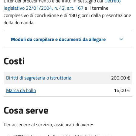
L'iter del procedimento è definito in dettaglio dal
Decreto
legislativo 22/01/2004, n. 42, art. 167
e il termine
complessivo di conclusione è di 180 giorni dalla presentazione
della domanda.
Moduli da compilare e documenti da allegare
Costi
Tipo di pagamento
Importo
Diritti di segreteria o istruttoria
200,00 €
Marca da bollo
16,00 €
Cosa serve
Per accedere al servizio, assicurati di avere: