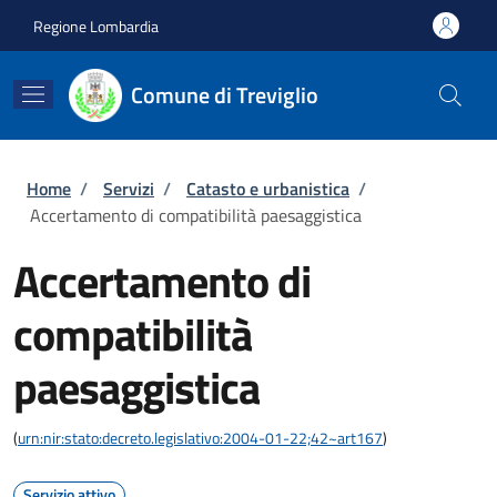
Salta al contenuto principale
Skip to footer content
Regione Lombardia
Comune di Treviglio
Briciole di pane
Home
/
Servizi
/
Catasto e urbanistica
/
Accertamento di compatibilità paesaggistica
Accertamento di
compatibilità
paesaggistica
(
urn:nir:stato:decreto.legislativo:2004-01-22;42~art167
)
Servizio attivo