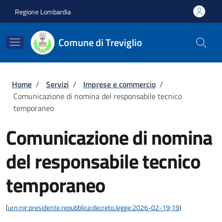
Salta al contenuto principale
Skip to footer content
Regione Lombardia
Comune di Treviglio
Briciole di pane
Home
/
Servizi
/
Imprese e commercio
/
Comunicazione di nomina del responsabile tecnico
temporaneo
Comunicazione di nomina
del responsabile tecnico
temporaneo
(
urn:nir:presidente.repubblica:decreto.legge:2026-02-19;19
)