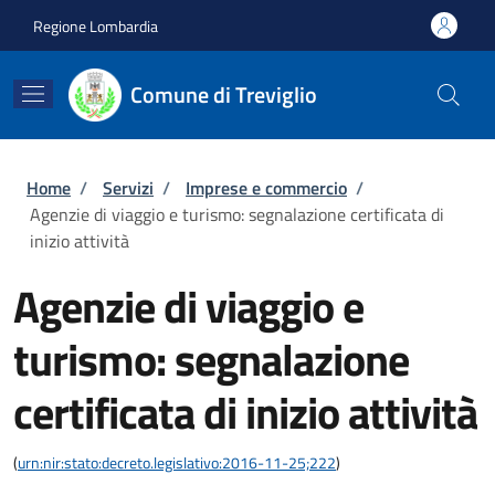
Salta al contenuto principale
Skip to footer content
Regione Lombardia
Comune di Treviglio
Briciole di pane
Home
/
Servizi
/
Imprese e commercio
/
Agenzie di viaggio e turismo: segnalazione certificata di
inizio attività
Agenzie di viaggio e
turismo: segnalazione
certificata di inizio attività
(
urn:nir:stato:decreto.legislativo:2016-11-25;222
)