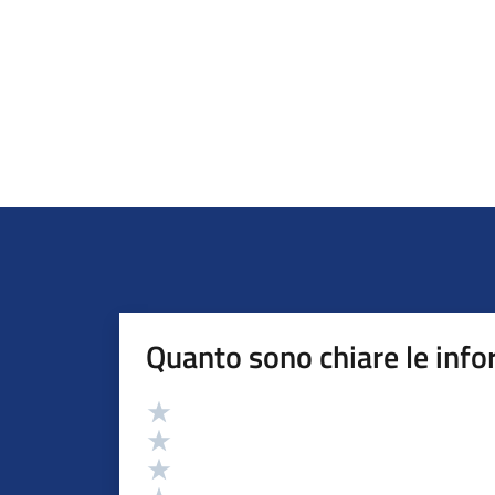
Quanto sono chiare le info
Valutazione
Valuta 5 stelle su 5
Valuta 4 stelle su 5
Valuta 3 stelle su 5