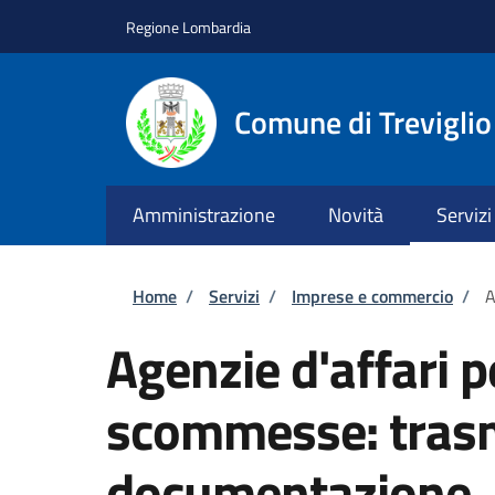
Salta al contenuto principale
Skip to footer content
Regione Lombardia
Comune di Treviglio
Amministrazione
Novità
Servizi
Briciole di pane
Home
/
Servizi
/
Imprese e commercio
/
A
Agenzie d'affari pe
scommesse: trasm
documentazione