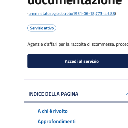
(
urn:nir:stato:regio.decreto:1931-06-18;773~art.88
)
Servizio attivo
Agenzie d'affari per la raccolta di scommesse: proc
Accedi al servizio
INDICE DELLA PAGINA
A chi è rivolto
Approfondimenti