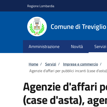
Salta al contenuto principale
Skip to footer content
Regione Lombardia
Comune di Treviglio
Amministrazione
Novità
Servizi
Briciole di pane
Home
/
Servizi
/
Imprese e commercio
/
Agenzie d'affari per pubblici incanti (case d'as
Agenzie d'affari p
(case d'asta), age