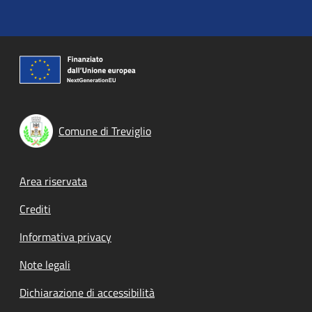
Comune di Treviglio
Footer menu
Area riservata
Crediti
Informativa privacy
Note legali
Dichiarazione di accessibilità