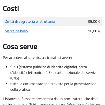
Costi
Tipo di pagamento
Importo
Diritti di segreteria o istruttoria
35,00 €
Marca da bollo
16,00 €
Cosa serve
Per accedere al servizio, assicurati di avere:
SPID (sistema pubblico di identità digitale), carta
d’identità elettronica (CIE) o carta nazionale dei servizi
(CNS)
tutta la documentazione prevista per la presentazione
della pratica.
L'istanza può essere presentata da un procuratore, che deve
sottoscrivere la
Dichiarazione sostitutiva dell'atto di notorietà resa