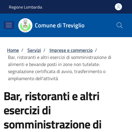
Salta al contenuto principale
Skip to footer content
Regione Lombardia
Comune di Treviglio
Briciole di pane
Home
/
Servizi
/
Imprese e commercio
/
Bar, ristoranti e altri esercizi di somministrazione di
alimenti e bevande posti in zone non tutelate:
segnalazione certificata di avvio, trasferimento o
ampliamento dell'attività
Bar, ristoranti e altri
esercizi di
somministrazione di