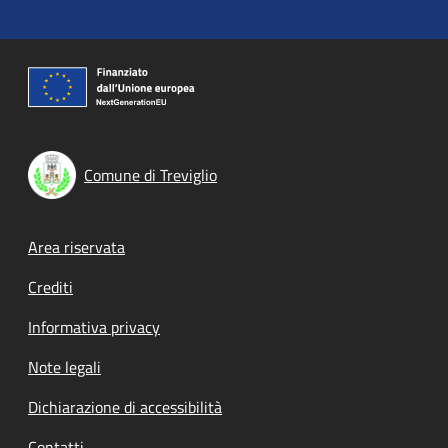
Comune di Treviglio
Footer menu
Area riservata
Crediti
Informativa privacy
Note legali
Dichiarazione di accessibilità
Contatti