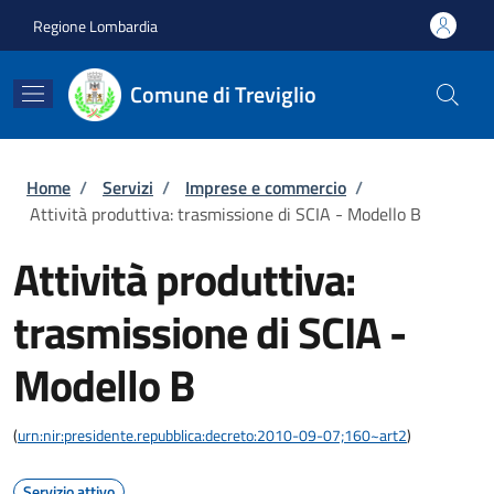
Salta al contenuto principale
Skip to footer content
Regione Lombardia
Comune di Treviglio
Briciole di pane
Home
/
Servizi
/
Imprese e commercio
/
Attività produttiva: trasmissione di SCIA - Modello B
Attività produttiva:
trasmissione di SCIA -
Modello B
(
urn:nir:presidente.repubblica:decreto:2010-09-07;160~art2
)
Servizio attivo