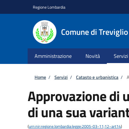
Salta al contenuto principale
Skip to footer content
Regione Lombardia
Comune di Treviglio
Amministrazione
Novità
Servizi
Briciole di pane
Home
/
Servizi
/
Catasto e urbanistica
/
A
Approvazione di u
di una sua varian
(
urn:nir:regione.lombardia:legge:2005-03-11;12~art14
)