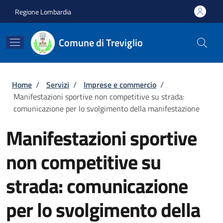
Salta al contenuto principale
Skip to footer content
Regione Lombardia
Comune di Treviglio
Briciole di pane
Home
/
Servizi
/
Imprese e commercio
/
Manifestazioni sportive non competitive su strada:
comunicazione per lo svolgimento della manifestazione
Manifestazioni sportive
non competitive su
strada: comunicazione
per lo svolgimento della