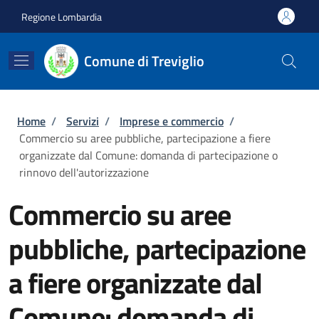
Salta al contenuto principale
Skip to footer content
Regione Lombardia
Comune di Treviglio
Briciole di pane
Home
/
Servizi
/
Imprese e commercio
/
Commercio su aree pubbliche, partecipazione a fiere
organizzate dal Comune: domanda di partecipazione o
rinnovo dell'autorizzazione
Commercio su aree
pubbliche, partecipazione
a fiere organizzate dal
Comune: domanda di