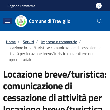
Salta al contenuto principale
Skip to footer content
Regione Lombardia
Comune di Treviglio
Briciole di pane
Home
/
Servizi
/
Imprese e commercio
/
Locazione breve/turistica: comunicazione di cessazione di
attività per locazione breve/turistica a carattere non
imprenditoriale
Locazione breve/turistica:
comunicazione di
cessazione di attività per
locazione breve/turistica