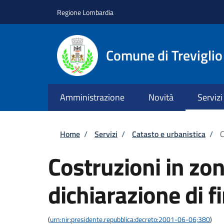
Salta al contenuto principale
Skip to footer content
Regione Lombardia
Comune di Treviglio
Amministrazione
Novità
Servizi
Briciole di pane
Home
/
Servizi
/
Catasto e urbanistica
/
C
Costruzioni in zo
dichiarazione di fi
(
urn:nir:presidente.repubblica:decreto:2001-06-06;380
)