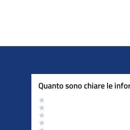
Quanto sono chiare le info
Valutazione
Valuta 5 stelle su 5
Valuta 4 stelle su 5
Valuta 3 stelle su 5
Valuta 2 stelle su 5
Valuta 1 stelle su 5