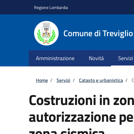
Salta al contenuto principale
Skip to footer content
Regione Lombardia
Comune di Treviglio
Amministrazione
Novità
Servizi
Briciole di pane
Home
/
Servizi
/
Catasto e urbanistica
/
C
Costruzioni in zo
autorizzazione per 
zona sismica