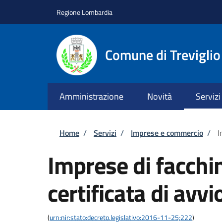
Salta al contenuto principale
Skip to footer content
Regione Lombardia
Comune di Treviglio
Amministrazione
Novità
Servizi
Briciole di pane
Home
/
Servizi
/
Imprese e commercio
/
I
Imprese di facchi
certificata di avvio
(
urn:nir:stato:decreto.legislativo:2016-11-25;222
)