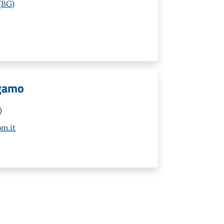
(BG)
rgamo
)
m.it