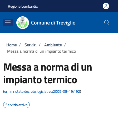
Salta al contenuto principale
Skip to footer content
Regione Lombardia
Comune di Treviglio
Briciole di pane
Home
/
Servizi
/
Ambiente
/
Messa a norma di un impianto termico
Messa a norma di un
impianto termico
(
urn:nir:stato:decreto.legislativo:2005-08-19;192
)
Servizio attivo