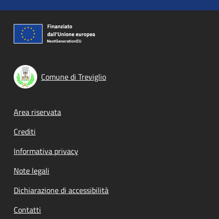
Comune di Treviglio
Footer menu
Area riservata
Crediti
Informativa privacy
Note legali
Dichiarazione di accessibilità
Contatti