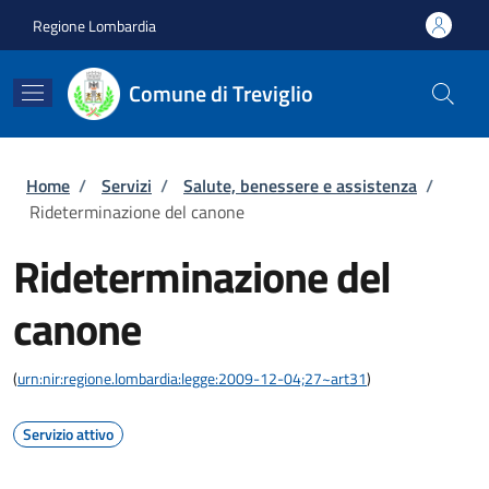
Salta al contenuto principale
Skip to footer content
Regione Lombardia
Comune di Treviglio
Briciole di pane
Home
/
Servizi
/
Salute, benessere e assistenza
/
Rideterminazione del canone
Rideterminazione del
canone
(
urn:nir:regione.lombardia:legge:2009-12-04;27~art31
)
Servizio attivo