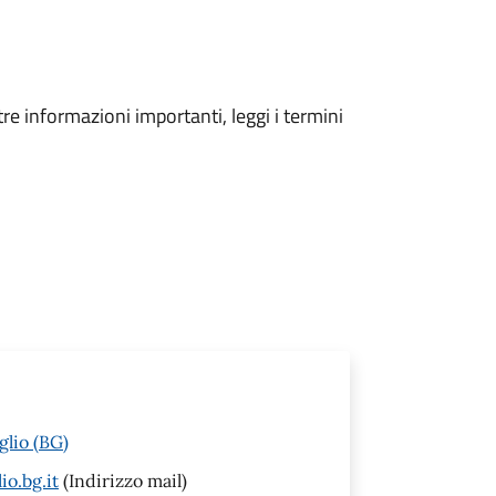
tre informazioni importanti, leggi i termini
glio (BG)
o.bg.it
(Indirizzo mail)