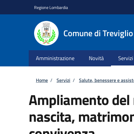
Salta al contenuto principale
Skip to footer content
Regione Lombardia
Comune di Treviglio
Amministrazione
Novità
Servizi
Briciole di pane
Home
/
Servizi
/
Salute, benessere e assis
Ampliamento del n
nascita, matrimon
convivenza