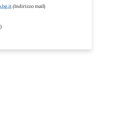
.bg.it
(Indirizzo mail)
)