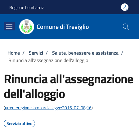
Salta al contenuto principale
Skip to footer content
Regione Lombardia
Comune di Treviglio
Briciole di pane
Home
/
Servizi
/
Salute, benessere e assistenza
/
Rinuncia all'assegnazione dell'alloggio
Rinuncia all'assegnazione
dell'alloggio
(
urn:nir:regione.lombardia:legge:2016-07-08;16
)
Servizio attivo