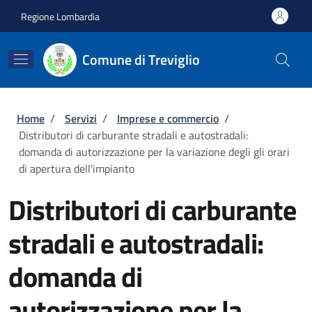
Salta al contenuto principale
Skip to footer content
Regione Lombardia
Comune di Treviglio
Briciole di pane
Home
/
Servizi
/
Imprese e commercio
/
Distributori di carburante stradali e autostradali:
domanda di autorizzazione per la variazione degli gli orari
di apertura dell'impianto
Distributori di carburante
stradali e autostradali:
domanda di
autorizzazione per la