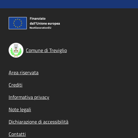
Comune di Treviglio
Footer menu
Area riservata
Crediti
Informativa privacy
Note legali
Dichiarazione di accessibilità
Contatti