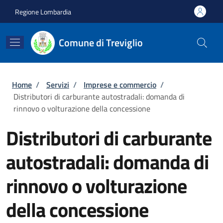
Salta al contenuto principale
Skip to footer content
Regione Lombardia
Comune di Treviglio
Briciole di pane
Home
/
Servizi
/
Imprese e commercio
/
Distributori di carburante autostradali: domanda di
rinnovo o volturazione della concessione
Distributori di carburante
autostradali: domanda di
rinnovo o volturazione
della concessione