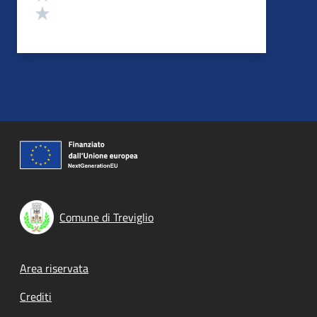
Valuta 1 stelle su 5
Comune di Treviglio
Footer menu
Area riservata
Crediti