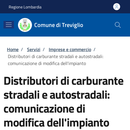
Salta al contenuto principale
Skip to footer content
Regione Lombardia
Comune di Treviglio
Briciole di pane
Home
/
Servizi
/
Imprese e commercio
/
Distributori di carburante stradali e autostradali:
comunicazione di modifica dell'impianto
Distributori di carburante
stradali e autostradali:
comunicazione di
modifica dell'impianto