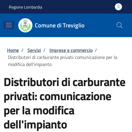
Salta al contenuto principale
Skip to footer content
Regione Lombardia
Comune di Treviglio
Briciole di pane
Home
/
Servizi
/
Imprese e commercio
/
Distributori di carburante privati: comunicazione per la
modifica dell'impianto
Distributori di carburante
privati: comunicazione
per la modifica
dell'impianto