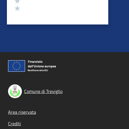
Valuta 1 stelle su 5
Comune di Treviglio
Footer menu
Area riservata
Crediti