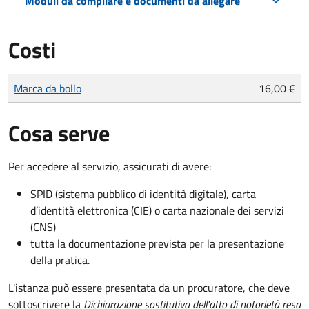
Moduli da compilare e documenti da allegare
Costi
Tipo di pagamento
Importo
Marca da bollo
16,00 €
Cosa serve
Per accedere al servizio, assicurati di avere:
SPID (sistema pubblico di identità digitale), carta
d’identità elettronica (CIE) o carta nazionale dei servizi
(CNS)
tutta la documentazione prevista per la presentazione
della pratica.
L'istanza può essere presentata da un procuratore, che deve
sottoscrivere la
Dichiarazione sostitutiva dell'atto di notorietà resa