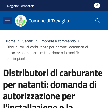
Salta al contenuto principale
Skip to footer content
Regione Lombardia
Comune di Treviglio
Briciole di pane
Home
/
Servizi
/
Imprese e commercio
/
Distributori di carburante per natanti: domanda di
autorizzazione per l'installazione o la modifica
dell'impianto
Distributori di carburante
per natanti: domanda di
autorizzazione per
l'installazione o la