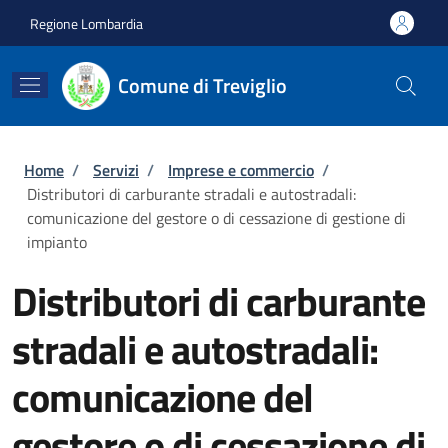
Salta al contenuto principale
Skip to footer content
Regione Lombardia
Comune di Treviglio
Briciole di pane
Home
/
Servizi
/
Imprese e commercio
/
Distributori di carburante stradali e autostradali:
comunicazione del gestore o di cessazione di gestione di
impianto
Distributori di carburante
stradali e autostradali:
comunicazione del
gestore o di cessazione di