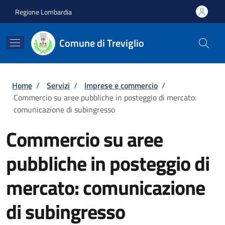
Salta al contenuto principale
Skip to footer content
Regione Lombardia
Comune di Treviglio
Briciole di pane
Home
/
Servizi
/
Imprese e commercio
/
Commercio su aree pubbliche in posteggio di mercato:
comunicazione di subingresso
Commercio su aree
pubbliche in posteggio di
mercato: comunicazione
di subingresso