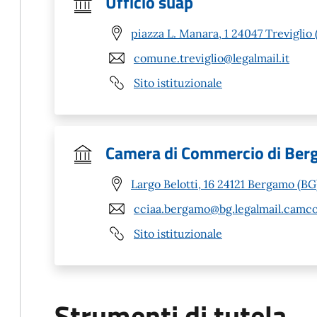
Ufficio suap
piazza L. Manara, 1 24047 Treviglio 
comune.treviglio@legalmail.it
Sito istituzionale
Camera di Commercio di Be
Largo Belotti, 16 24121 Bergamo (BG
cciaa.bergamo@bg.legalmail.camco
Sito istituzionale
Strumenti di tutela