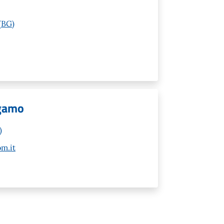
(BG)
rgamo
)
m.it