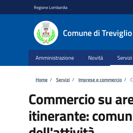
Salta al contenuto principale
Skip to footer content
Regione Lombardia
Comune di Treviglio
Amministrazione
Novità
Servizi
Briciole di pane
Home
/
Servizi
/
Imprese e commercio
/
C
Commercio su are
itinerante: comun
dell'attività