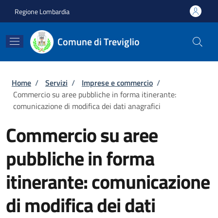
Salta al contenuto principale
Skip to footer content
Regione Lombardia
Comune di Treviglio
Briciole di pane
Home
/
Servizi
/
Imprese e commercio
/
Commercio su aree pubbliche in forma itinerante:
comunicazione di modifica dei dati anagrafici
Commercio su aree
pubbliche in forma
itinerante: comunicazione
di modifica dei dati