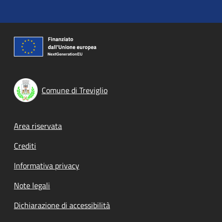
Comune di Treviglio
Footer menu
Area riservata
Crediti
Informativa privacy
Note legali
Dichiarazione di accessibilità