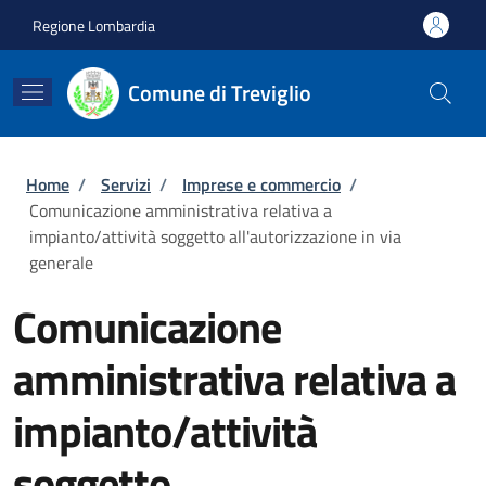
Salta al contenuto principale
Skip to footer content
Regione Lombardia
Comune di Treviglio
Briciole di pane
Home
/
Servizi
/
Imprese e commercio
/
Comunicazione amministrativa relativa a
impianto/attività soggetto all'autorizzazione in via
generale
Comunicazione
amministrativa relativa a
impianto/attività
soggetto