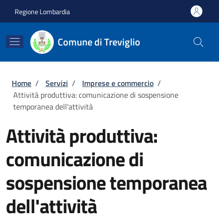
Salta al contenuto principale
Skip to footer content
Regione Lombardia
Comune di Treviglio
Briciole di pane
Home
/
Servizi
/
Imprese e commercio
/
Attività produttiva: comunicazione di sospensione
temporanea dell'attività
Attività produttiva:
comunicazione di
sospensione temporanea
dell'attività