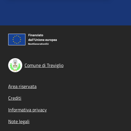
Comune di Treviglio
Footer menu
Area riservata
Crediti
Informativa privacy
Note legali