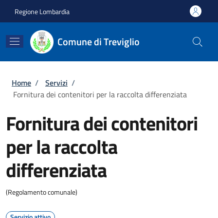
Salta al contenuto principale
Skip to footer content
Regione Lombardia
Comune di Treviglio
Briciole di pane
Home
/
Servizi
/
Fornitura dei contenitori per la raccolta differenziata
Fornitura dei contenitori
per la raccolta
differenziata
(Regolamento comunale)
Servizio attivo