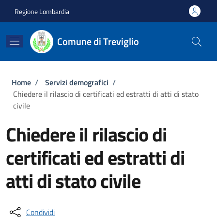
Salta al contenuto principale
Skip to footer content
Regione Lombardia
Comune di Treviglio
Briciole di pane
Home
/
Servizi demografici
/
Chiedere il rilascio di certificati ed estratti di atti di stato
civile
Chiedere il rilascio di
certificati ed estratti di
atti di stato civile
Condividi